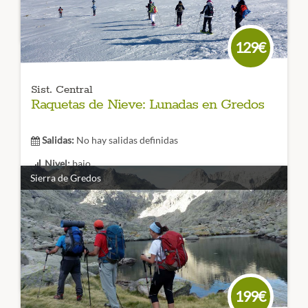
CÓDIGO VIAJE: 008RES
129€
Sist. Central
Raquetas de Nieve: Lunadas en Gredos
Salidas:
No hay salidas definidas
Nivel:
bajo
Sierra de Gredos
Duración:
Una excursión nocturna con raquetas de nieve por la
Sierra de Gredos, disfrutando de la luna llena. ¡Vive un fin
de semana único!
CÓDIGO VIAJE: 717LEG
199€