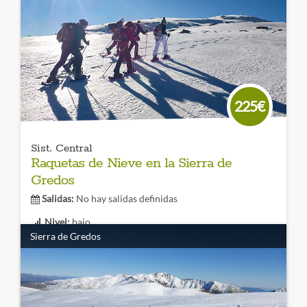
225€
Sist. Central
Raquetas de Nieve en la Sierra de
Gredos
Salidas:
No hay salidas definidas
Nivel:
bajo
Sierra de Gredos
Duración:
2 rutas / 1 Noche
Conoce la
Sierra de Gredos en invierno
. Paisajes
espectaculares y rincones de ensueño en este viaje de
Raquetas de Nieve apto para todos los públicos.