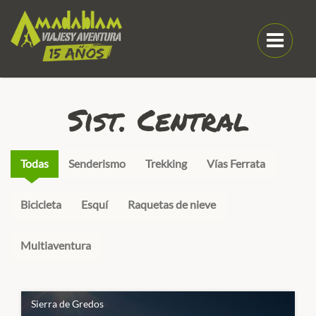
Sist. Central
Todas
Senderismo
Trekking
Vías Ferrata
Bicicleta
Esquí
Raquetas de nieve
Multiaventura
Sierra de Gredos