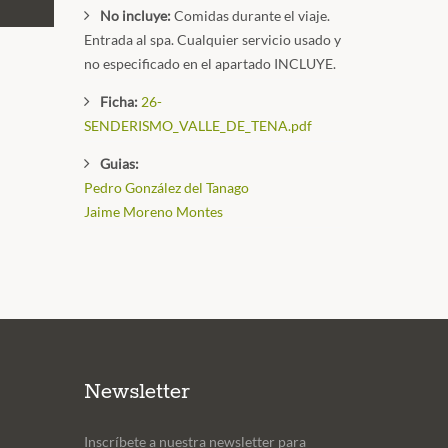
No incluye:
Comidas durante el viaje.
Entrada al spa. Cualquier servicio usado y
no especificado en el apartado INCLUYE.
Ficha:
26-
SENDERISMO_VALLE_DE_TENA.pdf
Guias:
Pedro González del Tanago
Jaime Moreno Montes
Newsletter
Inscríbete a nuestra newsletter para