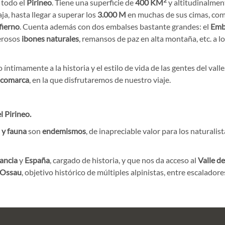
2
 todo el
Pirineo
. Tiene una superficie de
400 KM
y altitudinalmen
ja, hasta llegar a superar los
3.000
M
en muchas de sus cimas, co
fierno
. Cuenta además con dos embalses bastante grandes: el
Emb
erosos
ibones naturales
, remansos de paz en alta montaña, etc. a l
do íntimamente a la historia y el estilo de vida de las gentes del vall
comarca
, en la que disfrutaremos de nuestro viaje.
l Pirineo.
a y fauna
son
endemismos
, de inapreciable valor para los naturalist
ancia
y
España
, cargado de historia, y que nos da acceso al
Valle de
’Ossau
, objetivo histórico de múltiples alpinistas, entre escaladore