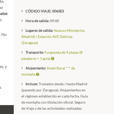
te,
mo
CÓDIGO VIAJE: 006SES
alse
os
Hora de salida:
09:00
Lugares de salida:
Nuevos Ministerios
e. No
(Madrid) / Estación AVE Delicias
(Zaragoza)
Transporte:
Furgoneta de 9 plazas (8
pasajeros + 1 guía)
as, y
Alojamiento:
Hotel Rural *** de
montaña
Incluye:
Traslados desde / hasta Madrid
s
(pasando por Zaragoza). Alojamientos en
el régimen establecido en cada fecha. Guía
de montaña con titulación oficial. Seguro
de Viaje y de las actividades realizadas.