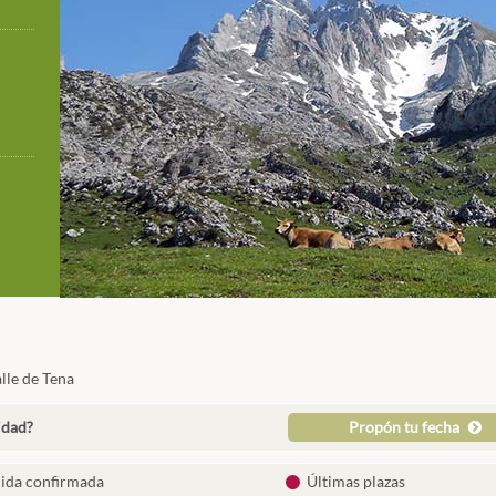
lle de Tena
idad?
Propón tu fecha
lida confirmada
Últimas plazas