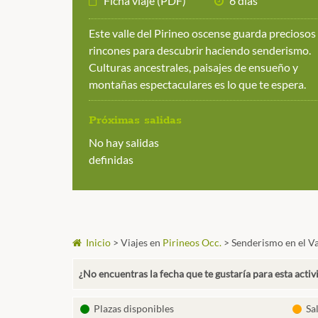
Ficha viaje (PDF)
6 días
Este valle del Pirineo oscense guarda preciosos
rincones para descubrir haciendo senderismo.
Culturas ancestrales, paisajes de ensueño y
montañas espectaculares es lo que te espera.
Próximas salidas
No hay salidas
definidas
Inicio
>
Viajes en
Pirineos Occ.
>
Senderismo en el Va
¿No encuentras la fecha que te gustaría para esta activ
Plazas disponibles
Sa