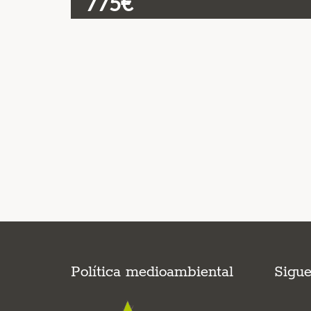
775€
Política medioambiental
Sigu