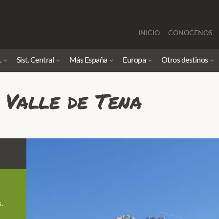
INICIO
CONOCENOS
.
Sist. Central
Más España
Europa
Otros destinos
 Valle de Tena
.