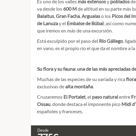
Es uno de los valles
más extensos
y
poblados
de
va desde los
600 M
de altitud en su parte más ba
Balaitus
,
Gran Facha
,
Argualas
o los
Picos del In
de Lanuza
y el
Embalse de Búbal
; así como num
que iremos en más de una excursión.
Está esculpido por el paso del
Río Gállego
, liga
en vano, es el propio río el que da el nombre a la
Su flora y su fauna: una de las más apreciadas de
Muchas de las especies de su variada y rica
flor
exclusivas de
alta montaña
.
Cruzaremos
El Portalet
, el
paso natural
entre
Fr
Ossau
, donde destaca el imponente pico
Midi d
españoles y franceses.
Desde