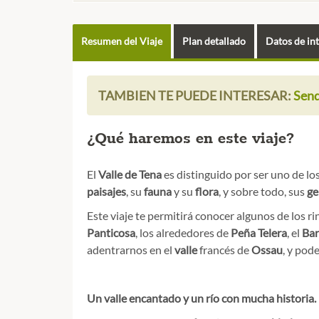
Resumen del Viaje
Plan detallado
Datos de in
TAMBIEN TE PUEDE INTERESAR:
Send
¿Qué haremos en este viaje?
El
Valle de Tena
es distinguido por ser uno de l
paisajes
, su
fauna
y su
flora
, y sobre todo, sus
ge
Este viaje te permitirá conocer algunos de los r
Panticosa
, los alrededores de
Peña Telera
, el
Bar
adentrarnos en el
valle
francés de
Ossau
, y pod
Un valle encantado y un río con mucha historia.