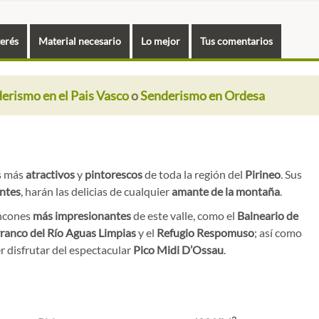
terés
Material necesario
Lo mejor
Tus comentarios
erismo en el Pais Vasco
o
Senderismo en Ordesa
os más
atractivos
y
pintorescos
de toda la región del
Pirineo
. Sus
ntes
, harán las delicias de cualquier
amante de la montaña
.
incones
más impresionantes
de este valle, como el
Balneario de
ranco del Río Aguas Limpias
y el
Refugio Respomuso
; así como
er disfrutar del espectacular
Pico Midi D’Ossau
.