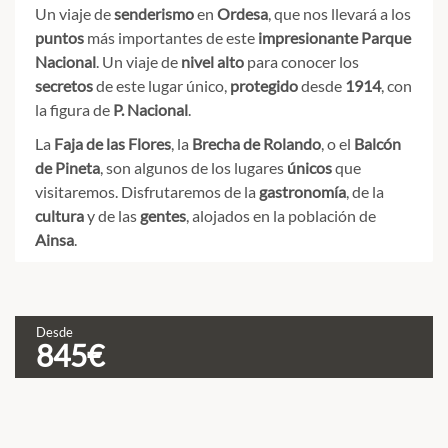
Un viaje de
senderismo
en
Ordesa
, que nos llevará a los
puntos
más importantes de este
impresionante
Parque
Nacional
. Un viaje de
nivel alto
para conocer los
secretos
de este lugar único,
protegido
desde
1914
, con
la figura de
P. Nacional
.
La
Faja de las Flores
, la
Brecha de Rolando
, o el
Balcón
de Pineta
, son algunos de los lugares
únicos
que
visitaremos. Disfrutaremos de la
gastronomía
, de la
cultura
y de las
gentes
, alojados en la población de
Ainsa
.
Desde
C
845€
L
v