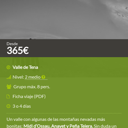
Desde
365€
Valle de Tena
Nivel:
2 medio
Grupo máx. 8 pers.
Ficha viaje (PDF)
3 o 4 días
Un valle con algunas de las montañas nevadas más
bonitas:
Midi d’Ossau, Anayet y Peña Telera.
Sin duda un