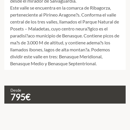
desde el mirador de Salvaguardia.
Este valle se encuentra en la comarca de Ribagorza,
perteneciente al Pirineo Aragone?s. Conforma el valle
central de los tres valles, llamados el Parque Natural de
Posets – Maladetas, cuyo centro neura?lgico es el
paradisi?aco municipio de Benasque. Contiene picos de
ma?s de 3.000 M de altitud, y contiene adema?s los
llamados ibones, lagos de alta montan?a. Podemos
dividir este valle en tres: Benasque Meridional,
Benasque Medio y Benasque Septentrional.
Desde
C
795€
L
v
d