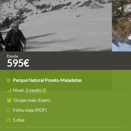
Desde
595€
Parque Natural Posets-Maladetas
Nivel:
2 medio
Grupo máx. 8 pers.
Ficha viaje (PDF)
5 días