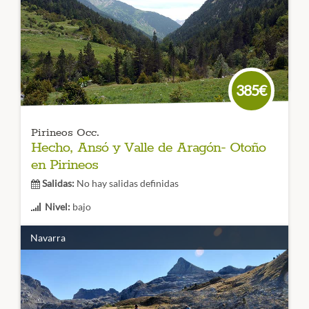
del Pirineos: Vignamale
. Sin duda inolvidable rodear esta
montaña y poder admirar muchas otras de más de tres mil
metros.
CÓDIGO VIAJE: 007TES
385€
Pirineos Occ.
Hecho, Ansó y Valle de Aragón- Otoño
en Pirineos
Salidas:
No hay salidas definidas
Nivel:
bajo
Duración:
3 dias
Navarra
Visitaremos algunos de los Hayedos mejor conservados
del Pirineo situados en el Parque Natural de los Valles
Occidentales y el Valle del Aragón. Un viaje para disfrutar
de los bosques coloreados!