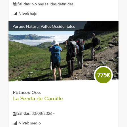
Salidas:
No hay salidas definidas
Nivel:
bajo
Duración:
3 o 5 días
Parque Natural Valles Occidentales
Impresionantes excursiones con
raquetas de nieve en el
Parque Nacional de Ordesa y Monte Perdido
. Disfruta de
los increíbles paisajes que te ofrece este lugar en un viaje
que nos llevará a todos los rincones.
CÓDIGO VIAJE: 004RES
775€
Pirineos Occ.
La Senda de Camille
Salidas:
30/08/2026 -
Nivel:
medio