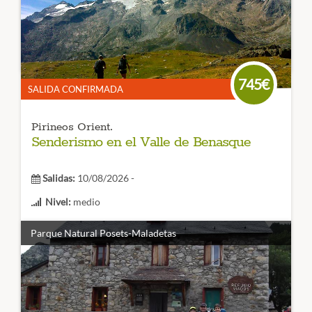
multiples cumbre y terminar el viaje de forma opcional
con la ascensión al Aneto. ¡Apuntate ya!
CÓDIGO VIAJE:
745€
SALIDA CONFIRMADA
Pirineos Orient.
Senderismo en el Valle de Benasque
Salidas:
10/08/2026 -
Nivel:
medio
Duración:
6 días
Parque Natural Posets-Maladetas
¿Quieres disfrutar del Pirineo en Estado Puro? No te
pierdas este viaje de
senderismo al valle de Benasque
donde podrás recorrer los valles de
Remuñe, Estos, o
Aigüeta de la Val