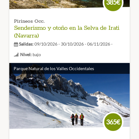
385€
Pirineos Occ.
Senderismo y otoño en la Selva de Irati
(Navarra)
Salidas:
09/10/2026 - 30/10/2026 - 06/11/2026 -
Nivel:
bajo
Duración:
4 días
Parque Natural de los Valles Occidentales
Si eres un amante del senderismo y la naturaleza,
no te
puedes perder la Selva de Irati
, un hayedo espectacular, y
el paisaje kárstico de Larra. ¡Vente a conocerlo con
Amadablam Aventura!
CÓDIGO VIAJE: 003SES
365€