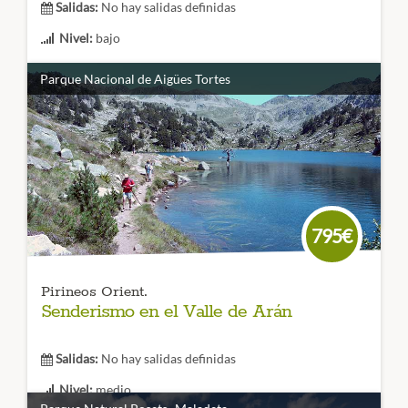
Salidas:
No hay salidas definidas
Nivel:
bajo
Duración:
2 o 3 días
Parque Nacional de Aigües Tortes
Un viaje de aventura en el corazón de Picos de europa,
donde disfrutaremos de las vías ferratas de la Hermida y
sus alrededores, sin duda una actividad muy completa en
un entorno único.
CÓDIGO VIAJE: 001FES
795€
Pirineos Orient.
Senderismo en el Valle de Arán
Salidas:
No hay salidas definidas
Nivel:
medio