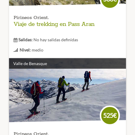
Pirineos Orient.
Viaje de trekking en Pass Aran
Salidas:
No hay salidas definidas
Nivel:
medio
Duración:
5 Etapas
Valle de Benasque
Alejado de los Grandes Circuito el
Pass Aran, recorre la
parte menos conocida del Valle de Arán
, sin duda una
ocasión para conocer una ruta distinta de la habitual. ¡No
te lo pierdas!.
CÓDIGO VIAJE:
525€
Pirineos Orient.