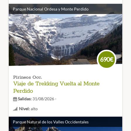
Duración:
7 etapas
Parque Nacional Ordesa y Monte Perdido
La Senda de Camille es una
espectacular ruta de
senderismo en 7 etapas por los Valles Occidentales
. Un
viaje para disfrutar de la montaña, de sus pueblos, su
cultura y gastronomía.
CÓDIGO VIAJE: 002TES
690€
Pirineos Occ.
Viaje de Trekking Vuelta al Monte
Perdido
Salidas:
31/08/2026 -
Nivel:
alto
Duración:
6 etapas
Parque Natural de los Valles Occidentales
El trekking del Parque Nacional de Ordesa y Monte