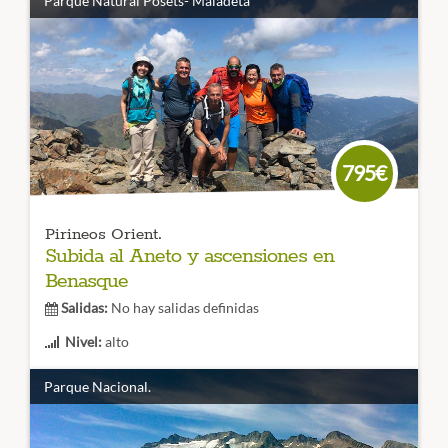
Parque Natural Posets- Maladeta
Duración:
6 días
Alojados en la población de Viella recorreremos algunos
de los principales valles del Parque Nacional de Aigües
Tortes para conocer sus lagos y sus ríos. No te lo pierdas!
CÓDIGO VIAJE: 009SES
795€
Pirineos Orient.
Subida al Aneto y ascensiones en
Benasque
Salidas:
No hay salidas definidas
Nivel:
alto
Duración:
6 días
Parque Nacional.
La subida al Aneto es una actividad espectacular. En este
viaje al corazón del valle de Benasque podremos subir