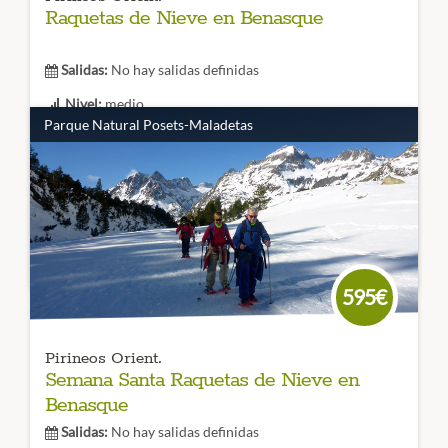
Raquetas de Nieve en Benasque
Salidas:
No hay salidas definidas
Nivel:
medio
Parque Natural Posets-Maladetas
Duración:
3, 4 o 5 días
Un inolvidable viaje de aventura con
raquetas de nieve en
Benasque
. 5 días para descubrir esta zona con raquetas
¡Vente con nosotros a esta escapada y no te arrepentirás!
CÓDIGO VIAJE: 002RES
595€
Pirineos Orient.
Semana Santa Raquetas de Nieve en
Benasque
Salidas:
No hay salidas definidas