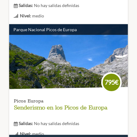
Salidas:
No hay salidas definidas
Nivel:
medio
Duración:
3 días
Parque Nacional Picos de Europa
Ven a la ruta de las Golondrinas, un trekking con historia
que nos lleva al corazón de los valle de Roncal, Linza,
Lescún, Bearn y Zuberoa. 4 días únicos en valles con
historia, gastronomía y montaña.
CÓDIGO VIAJE:
795€
Picos Europa
Senderismo en los Picos de Europa
Salidas:
No hay salidas definidas
Nivel:
medio