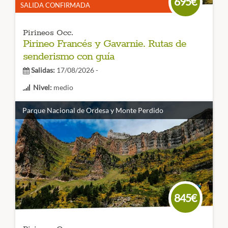
695€
SALIDA CONFIRMADA
Pirineos Occ.
Pirineo Francés y Gavarnie. Rutas de
senderismo con guía
Salidas:
17/08/2026 -
Nivel:
medio
Duración:
6 días
Parque Nacional de Ordesa y Monte Perdido
El agua es el protagonista de este viaje en su estado más
salvaje: Gavarnie, Neouvielle, o Cauterets . Viaje de
senderismo a las cascadas y lagos más bellos del Pirineo
Francés.
CÓDIGO VIAJE: 007SES
845€