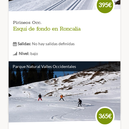
395€
Pirineos Occ.
Esquí de fondo en Roncalia
Salidas:
No hay salidas definidas
Nivel:
bajo
Duración:
3 días
Parque Natural Valles Occidentales
Esqui de Fondo en Navarra
Tanto si eres esquiador
avanzado como si te estás iniciando una estación para
todos los públicos
ven al corazón del pirineo
y deslizate
por sus más de 40km de pistas
CÓDIGO VIAJE: 002EES
365€