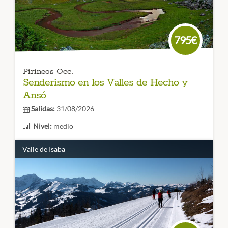
de montaña.
CÓDIGO VIAJE: 001RES
795€
Pirineos Occ.
Senderismo en los Valles de Hecho y
Ansó
Salidas:
31/08/2026 -
Nivel:
medio
Duración:
6 días
Valle de Isaba
¿Quieres descubrir este rincón del Pirineo?
Los Valles
Occidentales, Hecho y Ansó
, no te defraudarán.
Descubre los rincones más bellos de este tesoro del
Pirineo
CÓDIGO VIAJE: 005SES