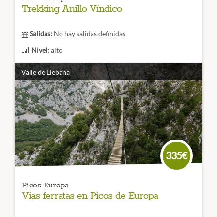
Trekking Anillo Víndico
Salidas:
No hay salidas definidas
Nivel:
alto
Duración:
5 Etapas
Valle de Liebana
Un
trekking para conocer los Picos de Europa
que nos
permite conocer el macizo occidental, quizás uno de los
más bellos de toda España. No dejes pasar la oportunidad
de conocer este rincón de los Picos de Europa.
CÓDIGO VIAJE: 013TES
335€
Picos Europa
Vias ferratas en Picos de Europa