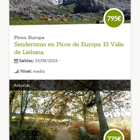
CÓDIGO VIAJE: 007RES
795€
Picos Europa
Senderismo en Picos de Europa: El Valle
de Liébana.
Salidas:
24/08/2026 -
Nivel:
medio
Duración:
6 días
Asturias
Con este
viaje de senderismo
, conocerás la Comarca de
Liébana, un lugar rodeado de altas montañas, ideal para
perderse y disfrutar del sabor tradicional de otras épocas.
Disfruta de
Picos de Europa
CÓDIGO VIAJE: 013SES
775€