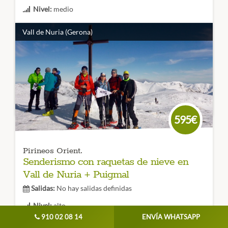
Nivel:
medio
Duración:
5 días
Vall de Nuria (Gerona)
Semana Santa 2024 Raquetas de Nieve en Benasque.
Un
viaje de cinco días que incluye
una ruta nocturna y un
restaurante de montaña
que te permitirá conocer valle en
toda su dimensión
CÓDIGO VIAJE: 002RES
595€
Pirineos Orient.
Senderismo con raquetas de nieve en
Vall de Nuria + Puigmal
Salidas:
No hay salidas definidas
Nivel:
alto
910 02 08 14
ENVÍA WHATSAPP
Duración:
4 dias