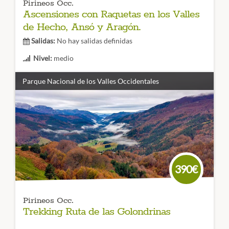
Pirineos Occ.
Ascensiones con Raquetas en los Valles
de Hecho, Ansó y Aragón.
Salidas:
No hay salidas definidas
Nivel:
medio
Duración:
3 días
Parque Nacional de los Valles Occidentales
Disfruta de las primeras nieves realizando estas cinco
ascensiones en los valles más occidentales del
Pirineo
Aragonés: Hecho, Ansó y Valle del Aragón.
¡Cinco rutas
que no te puedes perder!
CÓDIGO VIAJE: 005SES
390€
Pirineos Occ.
Trekking Ruta de las Golondrinas