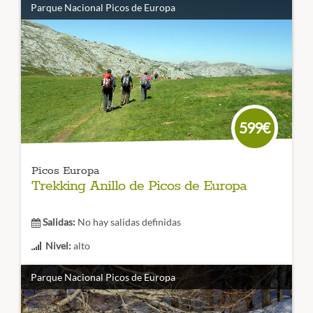
Parque Nacional Picos de Europa
Duración:
6 días
Los
Picos de Europa
conocidos desde su corazón. Cuatro
excursiones por los lugares más bellos de esta cordillera
recorriendo los tres macizos que la componen.
CÓDIGO VIAJE: 012SES
599€
Picos Europa
Trekking Anillo de Picos de Europa
Salidas:
No hay salidas definidas
Nivel:
alto
Duración:
7 Etapas
Parque Nacional Picos de Europa
Espectacular
trekking en el corazón de los Picos de
Europa
que durante 7 días nos lleva a visitar los macizos