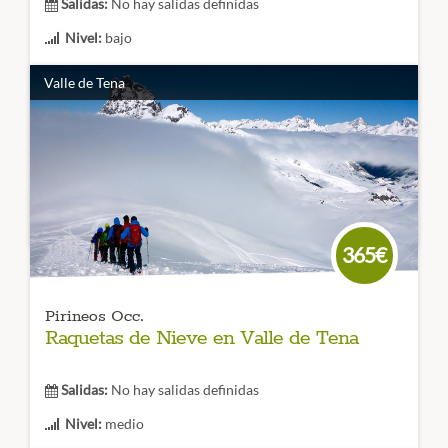
Salidas:
No hay salidas definidas
Nivel:
bajo
Duración:
3 días
Valle de Tena
Una estación con gran tradición y sin duda una de las
mejores de todo
los Pirineos
. Ideal para empezar a esquiar
y disfrutar de este deporte de nieve con
pistas de varias
longitudes y dificultades
.
CÓDIGO VIAJE: 003EES
365€
Pirineos Occ.
Raquetas de Nieve en Valle de Tena
Salidas:
No hay salidas definidas
Nivel:
medio