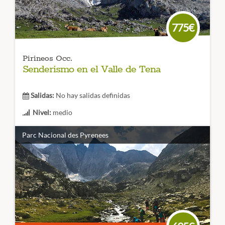
775€
Pirineos Occ.
Senderismo en el Valle de Tena
Salidas:
No hay salidas definidas
Nivel:
medio
Duración:
6 días
Parc Nacional des Pyrenees
Este valle del Pirineo oscense guarda preciosos rincones
para descubrir haciendo senderismo. Culturas
ancestrales, paisajes de ensueño y montañas
espectaculares es lo que te espera.
CÓDIGO VIAJE: 006SES