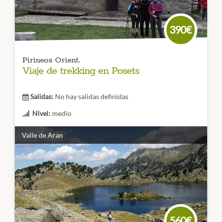
CÓDIGO VIAJE: 008SES
390€
Pirineos Orient.
Viaje de trekking en Posets
Salidas:
No hay salidas definidas
Nivel:
medio
Duración:
4 Etapas
Valle de Aran
Rodea la Segunda Montaña más alta del Pirineo: El Posets.
Recorriendo los valles de Estos, Eriste y Biados
nos
adentraremos en la Alta montaña Pirinaica para disfrutar
de su majestuosidad.
CÓDIGO VIAJE: 004TES
560€