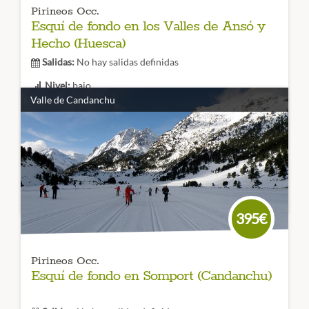
Pirineos Occ.
Esquí de fondo en los Valles de Ansó y
Hecho (Huesca)
Salidas:
No hay salidas definidas
Nivel:
bajo
Valle de Candanchu
Duración:
3 días
Un entorno mágico en Huesca para disfrutar de un
divertido viaje de esquí de fondo, tanto si te inicias como
si ya eres todo un experto.
CÓDIGO VIAJE: 002EES
395€
Pirineos Occ.
Esquí de fondo en Somport (Candanchu)