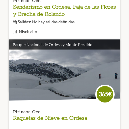
Pirineos Occ.
Senderismo en Ordesa, Faja de las Flores
y Brecha de Rolando
Salidas:
No hay salidas definidas
Nivel:
alto
Duración:
6 días
Parque Nacional de Ordesa y Monte Perdido
No te pierdas este viaje único al corazón del Parque
Nacional de Ordesa y Monte Perdido de nivel alto y que
nos lleva a recorrer la Faja de las Flores, la Cola de
Caballo y llegar hasta la Brecha de Rolando.
CÓDIGO VIAJE:
365€
Pirineos Occ.
Raquetas de Nieve en Ordesa