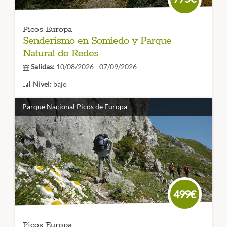
Picos Europa
Senderismo en Somiedo y Parque
Natural de Redes
Salidas:
10/08/2026 - 07/09/2026 -
Nivel:
bajo
Duración:
3 días
Parque Nacional Picos de Europa
Parque Natural de Redes y Somiedo
sin duda una
experiencia extraordinaria y que nos hará disfrutar
plenamente de la naturaleza en estado salvaje ¡Conoce
Asturias desde una nueva perspectiva!
CÓDIGO VIAJE: 014SES
499€
Picos Europa