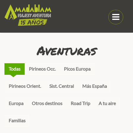
Aventuras
Todas
Pirineos Occ.
Picos Europa
Pirineos Orient.
Sist. Central
Más España
Europa
Otros destinos
Road Trip
A tu aire
Familias