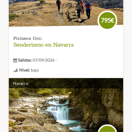
CÓDIGO VIAJE:
795€
Pirineos Occ.
Senderismo en Navarra
Salidas:
07/09/2026 -
Nivel:
bajo
Duración:
6 días
Navarra
Duración: 6 días
Puro senderismo y naturaleza; no te
puedes perder
la Selva de Irati
, uno de los más
espectaculares hayedos de Europa y el Pirineo Navarro.
¡Ven a conocerlo con nosotros!
CÓDIGO VIAJE: 001SES