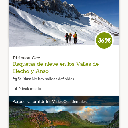
Perdido
en su lado más salvaje, un viaje de trekking para
recordar por su belleza y por las multiples imágenes
imborrables que podremos admirar.
CÓDIGO VIAJE: 005TES
365€
Pirineos Occ.
Raquetas de nieve en los Valles de
Hecho y Ansó
Salidas:
No hay salidas definidas
Nivel:
medio
Duración:
5 o 3 días
Parque Natural de los Valles Occidentales
Raquetas de Nieve en Pirineos
Un rincón perdido donde
disfrutar de una
experiencia de flotar en la nieve
y
observar unos paisajes de ensueño de la mano de un guía