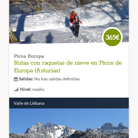
central y occidental. Reserva ya tu Trekking Anillo de
Picos de Europa.
CÓDIGO VIAJE: 012TES
365€
Picos Europa
Rutas con raquetas de nieve en Picos de
Europa (Asturias)
Salidas:
No hay salidas definidas
Nivel:
medio
Duración:
3 días
Valle de Liébana
Descubre la belleza invernal de Asturias con estas
preciosas rutas y excursiones con raquetas de nieve en
Picos de Europa
. Un lugar mágico en el que disfrutar de la
nieve. No te lo pierdas!