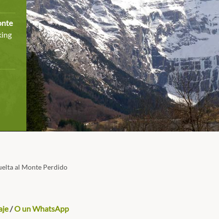
onte
king
uelta al Monte Perdido
aje
/
O un WhatsApp