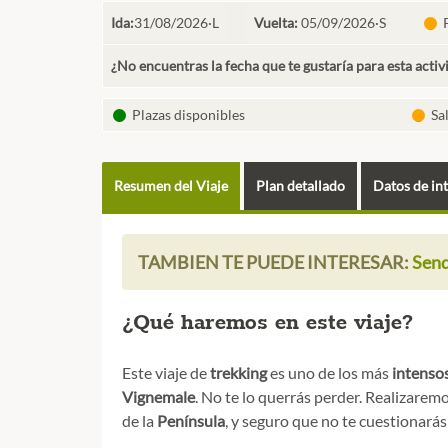
Ida:
31/08/2026·L
Vuelta:
05/09/2026·S
P
¿No encuentras la fecha que te gustaría para esta activ
Plazas disponibles
Sa
Resumen del Viaje
Plan detallado
Datos de in
TAMBIEN TE PUEDE INTERESAR:
Send
¿Qué haremos en este viaje?
Este viaje de
trekking
es uno de los más
intenso
Vignemale
. No te lo querrás perder. Realizarem
de la
Península
, y seguro que no te cuestionará