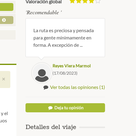
Valoración global
'Recomendable '
a
La ruta es preciosa y pensada
para gente mínimamente en
forma. A excepción de ...
Reyes Viera Marmol
(17/08/2023)
×
Ver todas las opiniones (1)
Deja tu opinión
y el
uos
Detalles del viaje