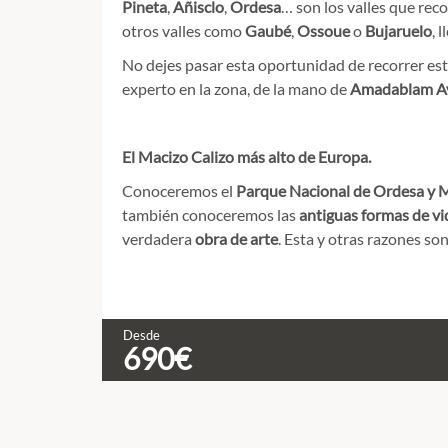
Pineta
,
Añisclo
,
Ordesa
… son los valles que re
otros valles como
Gaubé
,
Ossoue
o
Bujaruelo
, 
No dejes pasar esta oportunidad de recorrer es
experto en la zona, de la mano de
Amadablam A
El Macizo Calizo más alto de Europa.
Conoceremos el
Parque Nacional de Ordesa y 
también conoceremos las
antiguas formas de vi
verdadera
obra de arte
. Esta y otras razones so
Desde
690€