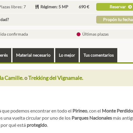
lazas libres: 7
Régimen: 5 MP
690 €
Reservar
idad?
Propón tu fech
lida confirmada
Últimas plazas
terés
Material necesario
Lo mejor
Tus comentarios
a Camille.
o
Trekking del Vignamale.
s
que podemos encontrar en todo el
Pirineo
, con el
Monte Perdido
os una vuelta circular por uno de los
Parques Nacionales
más antig
s por qué está
protegido
.