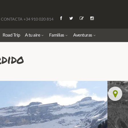
CONTACTA +34 910 020 814
Road Trip
A tu aire
Familias
Aventuras
dido