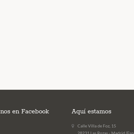
enos en Facebook
Aquí estamos
Calle Villa de Foz, 15
28231 Las Rozas - Madrid (Esp