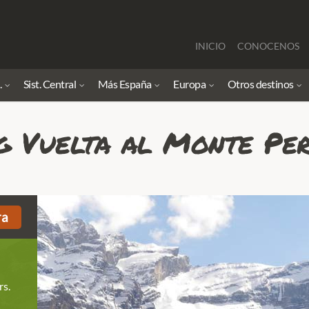
INICIO
CONOCENOS
.
Sist. Central
Más España
Europa
Otros destinos
g Vuelta al Monte Per
ra
rs.