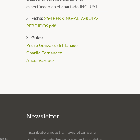
especificado en el apartado INCLUYE.
Ficha:
26-TREKKING-ALTA-RUTA-
PERDIDOS.pdf
Guias:
Pedro González del Tanago
Charlie Fernandez
Alicia Vázquez
Newsletter
Inscríbete a nuestra newsletter para
aña)
recibir novedades sobre nuestros viajes,