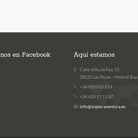
enos en Facebook
Aquí estamos
Calle Villa de Foz, 15
28231 Las Rozas - Madrid (Esp
+34 910 020 814
+34 620 17 11 87
info@viajes-aventura.es