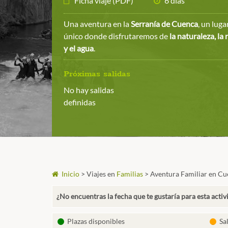
Ficha viaje (PDF)
6 días
Una aventura en la
Serranía de Cuenca
, un luga
único donde disfrutaremos de
la naturaleza, la 
y el agua
.
Próximas salidas
No hay salidas
definidas
Inicio
>
Viajes en
Familias
>
Aventura Familiar en C
¿No encuentras la fecha que te gustaría para esta activ
Plazas disponibles
Sa