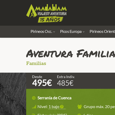
Pirineos Occ.
Picos Europa
Pirineos Orient
Aventura Familia
Familias
Desde
Extra Indiv.
495€
485€
Serranía de Cuenca
Nivel:
1 bajo
Grupo máx. 20 pe