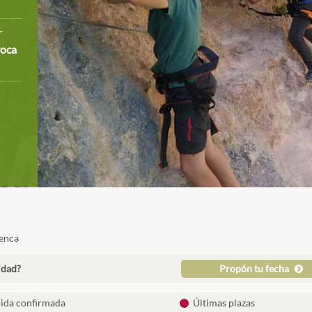
r
roca
uenca
idad?
Propón tu fecha
lida confirmada
Últimas plazas