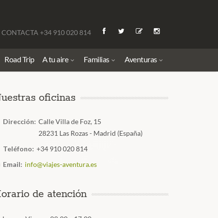
CONTACTA +34 910 020 814
Road Trip
A tu aire
Familias
Aventuras
uestras oficinas
Dirección:
Calle Villa de Foz, 15
28231 Las Rozas - Madrid (España)
Teléfono:
+34 910 020 814
Email:
info@viajes-aventura.es
orario de atención