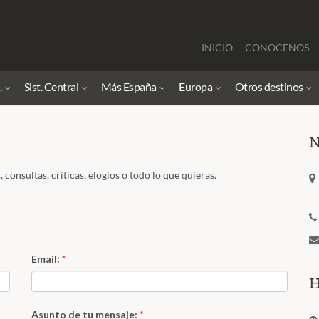
INICIO
CONOCENOS
.
Sist. Central
Más España
Europa
Otros destinos
N
consultas, críticas, elogios o todo lo que quieras.
Email:
*
H
Asunto de tu mensaje:
*