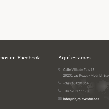
enos en Facebook
Aquí estamos
Calle Villa de Foz, 15
28231 Las Rozas - Madrid (Esp
+34 910 020 814
+34 620 17 11 87
info@viajes-aventura.es