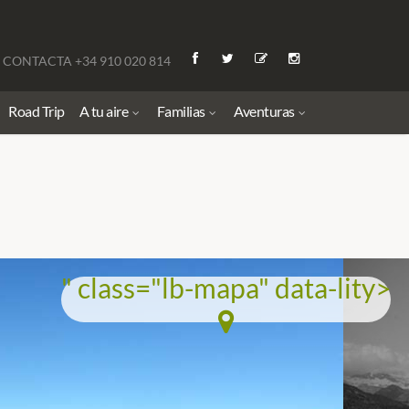
CONTACTA +34 910 020 814
Road Trip
A tu aire
Familias
Aventuras
" class="lb-mapa" data-lity>