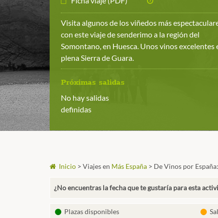
Ficha viaje (PDF)
Visita algunos de los viñedos más espectacular
con este viaje de senderimo a la región del
Somontano, en Huesca. Unos vinos excelentes 
plena Sierra de Guara.
Próximas salidas
No hay salidas
definidas
Inicio
>
Viajes en
Más España
>
De Vinos por España
¿No encuentras la fecha que te gustaría para esta activ
Plazas disponibles
Sa