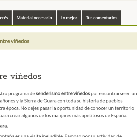
terés
Material necesario
Lo mejor
Tus comentarios
ntre viñedos
re viñedos
estro programa de
senderismo entre viñedos
por encontrarse en un
Cañones y la Sierra de Guara con toda su historia de pueblos
ra época. No dejes pasar la oportunidad de conocer un territorio
para crear algunos de los manjares más apetitosos de España.
ara.
ntaña es una visita ineludible. Famoso por su actividad de