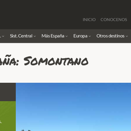
INICIO
CONOCENOS
.
Sist. Central
Más España
Europa
Otros destinos
aña: Somontano
.