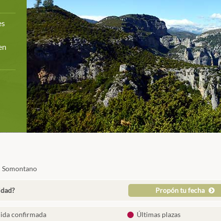
es
en
: Somontano
idad?
Propón tu fecha
lida confirmada
Últimas plazas