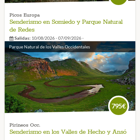
Picos Europa
Senderismo en Somiedo y Parque Natural
de Redes
Salidas:
10/08/2026 - 07/09/2026 -
Parque Natural de los Valles Occidentales
Nivel:
bajo
Parque Natural de Redes y Somiedo
sin duda una
experiencia extraordinaria y que nos hará disfrutar
plenamente de la naturaleza en estado salvaje ¡Conoce
Asturias desde una nueva perspectiva!
CÓDIGO VIAJE: 014SES
795€
Pirineos Occ.
Senderismo en los Valles de Hecho y Ansó