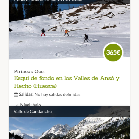
Esqui de Fondo en Navarra
Tanto si eres esquiador
avanzado como si te estás iniciando una estación para
todos los públicos
ven al corazón del pirineo
y deslizate
por sus más de 40km de pistas
CÓDIGO VIAJE: 002EES
365€
Pirineos Occ.
Esquí de fondo en los Valles de Ansó y
Hecho (Huesca)
Salidas:
No hay salidas definidas
Nivel:
bajo
Valle de Candanchu
Duración:
3 días
Un entorno mágico en Huesca para disfrutar de un
divertido viaje de esquí de fondo, tanto si te inicias como