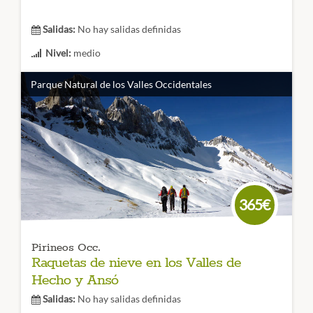
Salidas:
No hay salidas definidas
Nivel:
medio
Duración:
3 o 4 días
Parque Natural de los Valles Occidentales
Un valle con algunas de las montañas nevadas más
bonitas:
Midi d’Ossau, Anayet y Peña Telera.
Sin duda un
placer para la retina. Disfruta de estos paisajes con las
raquetas de nieve.
CÓDIGO VIAJE: 010RES
365€
Pirineos Occ.
Raquetas de nieve en los Valles de
Hecho y Ansó
Salidas:
No hay salidas definidas