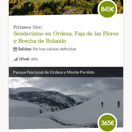
845€
Pirineos Occ.
Senderismo en Ordesa, Faja de las Flores
y Brecha de Rolando
Salidas:
No hay salidas definidas
Nivel:
alto
Duración:
6 días
Parque Nacional de Ordesa y Monte Perdido
No te pierdas este viaje único al corazón del Parque
Nacional de Ordesa y Monte Perdido de nivel alto y que
nos lleva a recorrer la Faja de las Flores, la Cola de
Caballo y llegar hasta la Brecha de Rolando.
CÓDIGO VIAJE:
365€