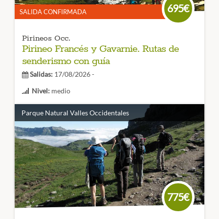
695€
SALIDA CONFIRMADA
Pirineos Occ.
Pirineo Francés y Gavarnie. Rutas de
senderismo con guía
Salidas:
17/08/2026 -
Nivel:
medio
Duración:
6 días
Parque Natural Valles Occidentales
El agua es el protagonista de este viaje en su estado más
salvaje: Gavarnie, Neouvielle, o Cauterets . Viaje de
senderismo a las cascadas y lagos más bellos del Pirineo
Francés.
CÓDIGO VIAJE: 007SES
775€