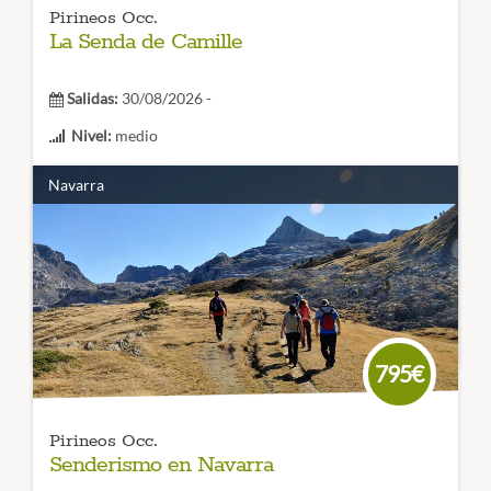
Pirineos Occ.
La Senda de Camille
Salidas:
30/08/2026 -
Nivel:
medio
Duración:
7 etapas
Navarra
La Senda de Camille es una
espectacular ruta de
senderismo en 7 etapas por los Valles Occidentales
. Un
viaje para disfrutar de la montaña, de sus pueblos, su
cultura y gastronomía.
CÓDIGO VIAJE: 002TES
795€
Pirineos Occ.
Senderismo en Navarra