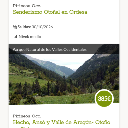
Pirineos Occ.
Senderismo Otoñal en Ordesa
Salidas:
30/10/2026 -
Nivel:
medio
Duración:
4 dias
Parque Natural de los Valles Occidentales
Un viaje de senderismo en Ordesa para disfrutar de este
maravilloso
Parque Nacional en el corazón de los
Pirineos
. Ven a saborear el Otoño de una forma diferente:
Gastronomía, Naturaleza y Cultura.
CÓDIGO VIAJE: 016SES
385€
Pirineos Occ.
Hecho, Ansó y Valle de Aragón- Otoño