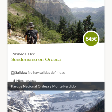
845€
Pirineos Occ.
Senderismo en Ordesa
Salidas:
No hay salidas definidas
Nivel:
medio
Parque Nacional Ordesa y Monte Perdido
Duración:
6 días
Un
viaje de senderismo
completo que te llevará al
Parque
Nacional de Ordesa y Monte Perdido
y a visitar sus cuatro
valles principales: Ordesa, Añisclo, Escuain y Pineta.