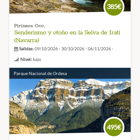
385€
Pirineos Occ.
Senderismo y otoño en la Selva de Irati
(Navarra)
Salidas:
09/10/2026 - 30/10/2026 - 06/11/2026 -
Nivel:
bajo
Duración:
4 días
Parque Nacional de Ordesa
Si eres un amante del senderismo y la naturaleza,
no te
puedes perder la Selva de Irati
, un hayedo espectacular, y
el paisaje kárstico de Larra. ¡Vente a conocerlo con
Amadablam Aventura!
CÓDIGO VIAJE: 003SES
495€