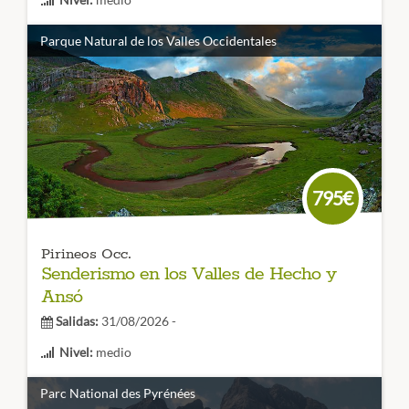
Duración:
6 días
Parque Natural de los Valles Occidentales
Este valle del Pirineo oscense guarda preciosos rincones
para descubrir haciendo senderismo. Culturas
ancestrales, paisajes de ensueño y montañas
espectaculares es lo que te espera.
CÓDIGO VIAJE: 006SES
795€
Pirineos Occ.
Senderismo en los Valles de Hecho y
Ansó
Salidas:
31/08/2026 -
Nivel:
medio
Duración:
6 días
Parc National des Pyrénées