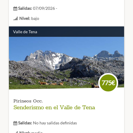
Salidas:
07/09/2026 -
Nivel:
bajo
Duración:
6 días
Valle de Tena
Duración: 6 días
Puro senderismo y naturaleza; no te
puedes perder
la Selva de Irati
, uno de los más
espectaculares hayedos de Europa y el Pirineo Navarro.
¡Ven a conocerlo con nosotros!
CÓDIGO VIAJE: 001SES
775€
Pirineos Occ.
Senderismo en el Valle de Tena
Salidas:
No hay salidas definidas
Nivel:
medio