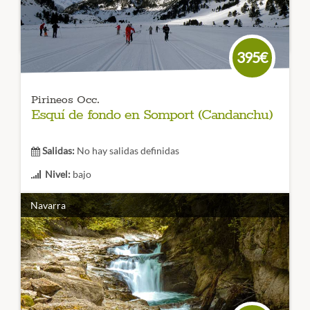
si ya eres todo un experto.
CÓDIGO VIAJE: 002EES
395€
Pirineos Occ.
Esquí de fondo en Somport (Candanchu)
Salidas:
No hay salidas definidas
Nivel:
bajo
Duración:
3 días
Navarra
Una estación con gran tradición y sin duda una de las
mejores de todo
los Pirineos
. Ideal para empezar a esquiar
y disfrutar de este deporte de nieve con
pistas de varias
longitudes y dificultades
.
CÓDIGO VIAJE: 003EES