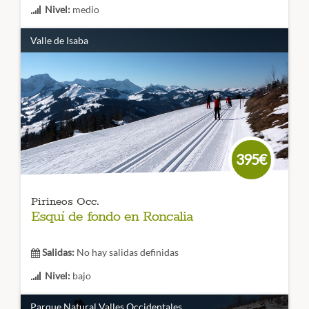
Nivel:
medio
Duración:
5 o 3 días
Valle de Isaba
Raquetas de Nieve en Pirineos
Un rincón perdido donde
disfrutar de una
experiencia de flotar en la nieve
y
observar unos paisajes de ensueño de la mano de un guía
de montaña.
CÓDIGO VIAJE: 001RES
395€
Pirineos Occ.
Esquí de fondo en Roncalia
Salidas:
No hay salidas definidas
Nivel:
bajo
Duración:
3 días
Parque Natural Valles Occidentales