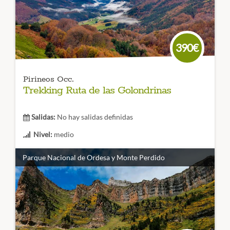
metros.
CÓDIGO VIAJE: 007TES
390€
Pirineos Occ.
Trekking Ruta de las Golondrinas
Salidas:
No hay salidas definidas
Nivel:
medio
Duración:
3 días
Parque Nacional de Ordesa y Monte Perdido
Ven a la ruta de las Golondrinas, un trekking con historia
que nos lleva al corazón de los valle de Roncal, Linza,
Lescún, Bearn y Zuberoa. 4 días únicos en valles con
historia, gastronomía y montaña.
CÓDIGO VIAJE: