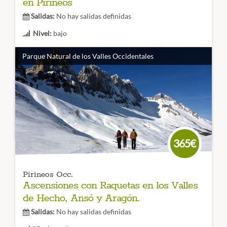
en Pirineos
Salidas:
No hay salidas definidas
Nivel:
bajo
Duración:
3 dias
Parque Natural de los Valles Occidentales
Visitaremos algunos de los Hayedos mejor conservados
del Pirineo situados en el Parque Natural de los Valles
Occidentales y el Valle del Aragón. Un viaje para disfrutar
de los bosques coloreados!
CÓDIGO VIAJE:
365€
Pirineos Occ.
Ascensiones con Raquetas en los Valles
de Hecho, Ansó y Aragón.
Salidas:
No hay salidas definidas