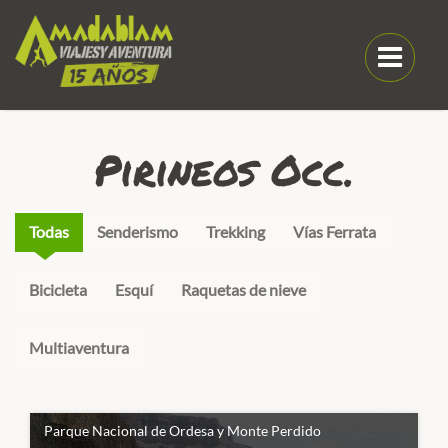
Pirineos Occ.
Todas
Senderismo
Trekking
Vías Ferrata
Bicicleta
Esquí
Raquetas de nieve
Multiaventura
Parque Nacional de Ordesa y Monte Perdido