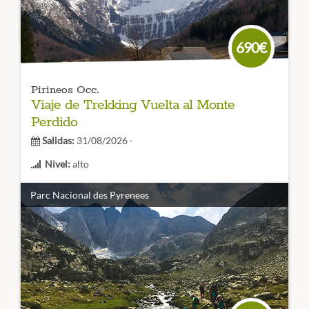
CÓDIGO VIAJE: 004SES
690€
Pirineos Occ.
Viaje de Trekking Vuelta al Monte
Perdido
Salidas:
31/08/2026 -
Nivel:
alto
Duración:
6 etapas
Parc Nacional des Pyrenees
El trekking del Parque Nacional de Ordesa y Monte
Perdido
en su lado más salvaje, un viaje de trekking para
recordar por su belleza y por las multiples imágenes
imborrables que podremos admirar.
CÓDIGO VIAJE: 005TES