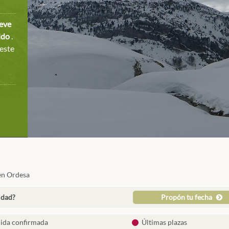
ieve
dido
.
 este
en Ordesa
idad?
Propón tu fecha
lida confirmada
Últimas plazas