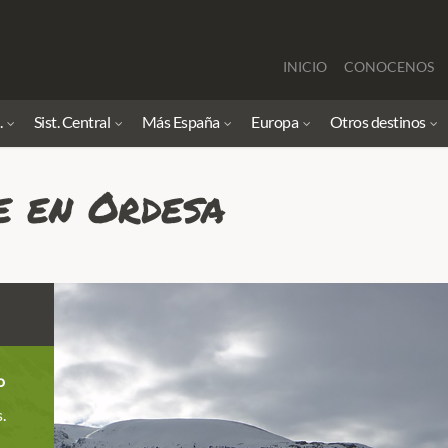
INICIO
CONOCENOS
.
Sist. Central
Más España
Europa
Otros destinos
e en Ordesa
o
.