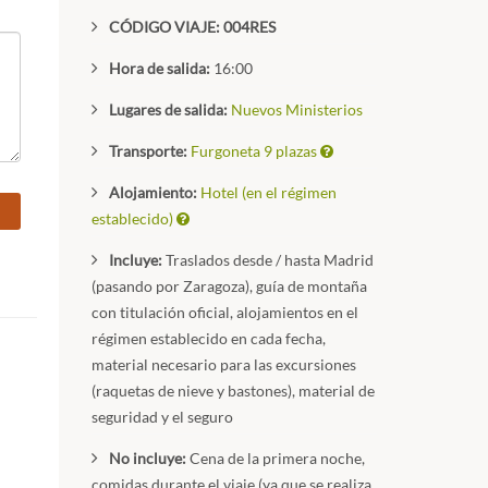
CÓDIGO VIAJE: 004RES
Hora de salida:
16:00
Lugares de salida:
Nuevos Ministerios
Transporte:
Furgoneta 9 plazas
Alojamiento:
Hotel (en el régimen
establecido)
Incluye:
Traslados desde / hasta Madrid
(pasando por Zaragoza), guía de montaña
con titulación oficial, alojamientos en el
régimen establecido en cada fecha,
material necesario para las excursiones
(raquetas de nieve y bastones), material de
seguridad y el seguro
No incluye:
Cena de la primera noche,
comidas durante el viaje (ya que se realiza