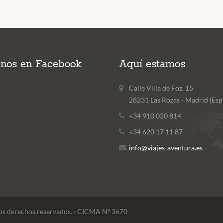
enos en Facebook
Aquí estamos
Calle Villa de Foz, 15
28231 Las Rozas - Madrid (Esp
+34 910 020 814
+34 620 17 11 87
info@viajes-aventura.es
los derechos reservados. · CICMA Nº 3670