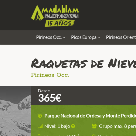
Pirineos Occ.
Picos Europa
Pirineos Orient
Raquetas de Niev
Pirineos Occ.
Desde
365€
Parque Nacional de Ordesa y Monte Perdid
Nivel:
1 bajo
Grupo máx. 8 pers