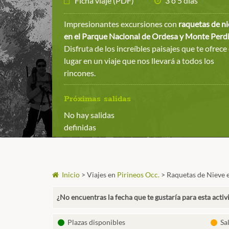
Ficha viaje (PDF)
3 o 5 días
Impresionantes excursiones con
raquetas de n
en el Parque Nacional de Ordesa y Monte Per
Disfruta de los increíbles paisajes que te ofrece
lugar en un viaje que nos llevará a todos los
rincones.
Próximas salidas
No hay salidas
definidas
Inicio
>
Viajes en
Pirineos Occ.
>
Raquetas de Nieve 
¿No encuentras la fecha que te gustaría para esta activ
Plazas disponibles
Sa