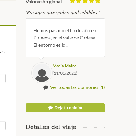
Valoración global
'Paisajes invernales inolvidables '
Hemos pasado el fin de año en
Pirineos, en el valle de Ordesa.
El entorno es id...
las
)
Maria Matos
(11/01/2022)
Ver todas las opiniones (1)
Deja tu opinión
Detalles del viaje