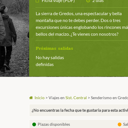
Ficha viaje (PDF)
2 días
La sierra de Gredos, una espectacular y bella
montaña que no te debes perder. Dos o tres
excursiones únicas englobando los rincones m
bellos del macizo. ¿Te vienes con nosotros?
Próximas salidas
No hay salidas
definidas
Inicio
>
Viajes en
Sist. Central
>
Senderismo en Gred
¿No encuentras la fecha que te gustaría para esta activ
Plazas disponibles
Sa