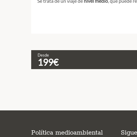
Se trata de un viaje de
nivel medio
, que puede r
Desde
199€
Política medioambiental
Sigu