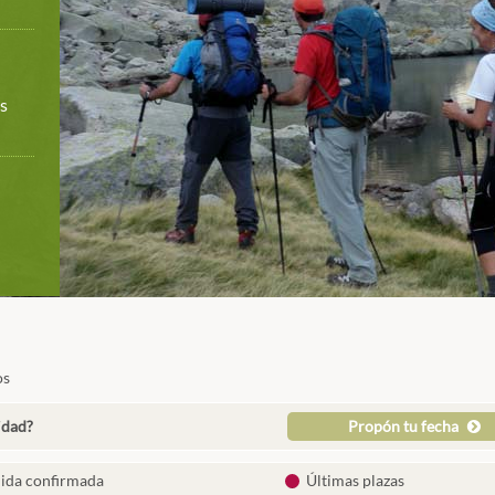
ás
os
idad?
Propón tu fecha
lida confirmada
Últimas plazas