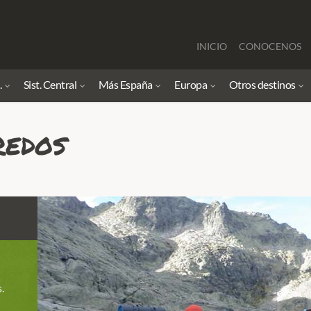
INICIO
CONOCENOS
.
Sist. Central
Más España
Europa
Otros destinos
redos
.