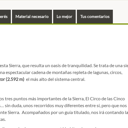
terés
Material necesario
Lo mejor
Tus comentarios
a Sierra, que resulta un oasis de tranquilidad. Se trata de una si
 una espectacular cadena de montañas repleta de lagunas, circos,
or (2.592 m)
el más alto del sistema central.
s tres puntos más importantes de la Sierra, El Circo de las Cinco
… sin duda, unos recorridos muy diferentes entre sí, pero que nos
nte Sierra. Acompañados por un guía titulado, nos irá contando l
as.