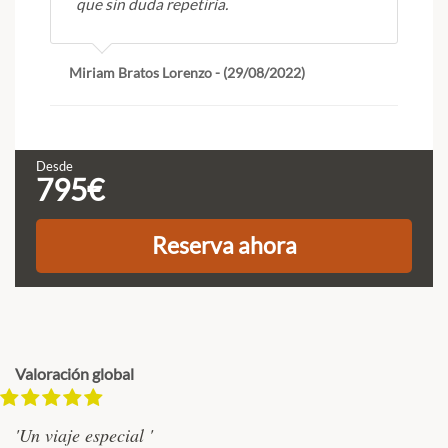
que sin duda repetiría.
Miriam Bratos Lorenzo - (29/08/2022)
Desde
795€
C
Reserva ahora
L
v
d
Valoración global
'Un viaje especial '