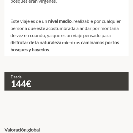
bosques eran vírgenes.
Este viaje es de un
nivel medio
, realizable por cualquier
persona que esté acostumbrada a andar por montaña
de vez en cuando, ya que es un viaje pensado para
disfrutar de la naturaleza
mientras
caminamos por los
bosques y hayedos
.
Desde
C
144€
L
v
d
Valoración global