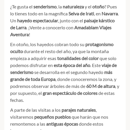
¿Te gusta el
senderismo
, la
naturaleza
y el
otoño
? Pues
lo tienes todo en la magnífica
Selva de Irati
, en
Navarra
.
Un
hayedo espectacular
, junto con el
paisaje kárstico
de Larra
. ¡Vente a conocerlo con
Amadablam Viajes
Aventura
!
En otoño, los hayedos cobran todo su
protagonismo
oculto
durante el resto del año, ya que la montaña
empieza a adquirir esas
tonalidades del color
que solo
podemos disfrutar en
esta época
del año
. Este
viaje de
senderismo
se desarrolla en el segundo hayedo
más
grande de toda Europa
, donde conoceremos la zona, y
podremos observar árboles de más de
60 M
de altura
, y
por supuesto, el
gran espectáculo de colores
de estas
fechas.
A parte de las visitas a los
parajes naturales
,
visitaremos
pequeños pueblos
que harán que nos
remontemos a las
antiguas
épocas
donde estos